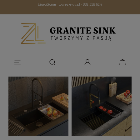
biuro@granitowezlewy.pl
·
882 558 624