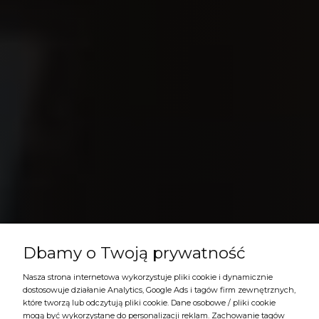
Dbamy o Twoją prywatność
Nasza strona internetowa wykorzystuje pliki cookie i dynamicznie
dostosowuje działanie Analytics, Google Ads i tagów firm zewnętrznych,
które tworzą lub odczytują pliki cookie. Dane osobowe / pliki cookie
mogą być wykorzystane do personalizacji reklam. Zachowanie tagów