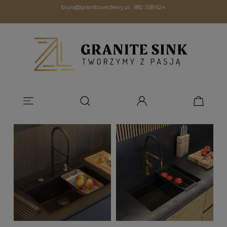
biuro@granitowezlewy.pl
·
882 558 624