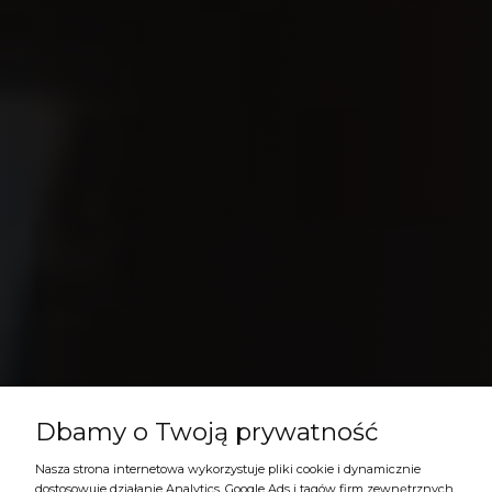
Dbamy o Twoją prywatność
Nasza strona internetowa wykorzystuje pliki cookie i dynamicznie
dostosowuje działanie Analytics, Google Ads i tagów firm zewnętrznych,