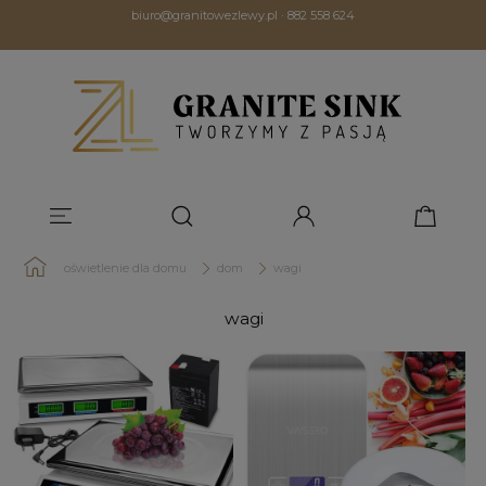
biuro@granitowezlewy.pl
·
882 558 624
oświetlenie dla domu
dom
wagi
wagi