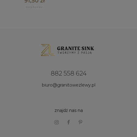
91,50 zł
882 558 624
biuro@granitowezlewy.pl
znajdź nas na