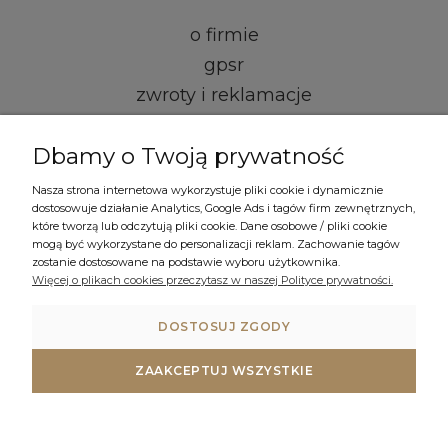
o firmie
gpsr
zwroty i reklamacje
kontakt i dane firmy
Dbamy o Twoją prywatność
regulamin
Nasza strona internetowa wykorzystuje pliki cookie i dynamicznie
dostosowuje działanie Analytics, Google Ads i tagów firm zewnętrznych,
które tworzą lub odczytują pliki cookie. Dane osobowe / pliki cookie
formy płatności
mogą być wykorzystane do personalizacji reklam. Zachowanie tagów
czas i koszty dostawy
zostanie dostosowane na podstawie wyboru użytkownika.
Więcej o plikach cookies przeczytasz w naszej Polityce prywatności.
polityka prywatności
ustawienia plików cookies
DOSTOSUJ ZGODY
ZAAKCEPTUJ WSZYSTKIE
© COPYRIGHT 2023 GRANITOWEZLEWY.PL