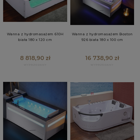
Wanna z hydromasażem 610H
Wanna z hydromasażem Boston
biała 180 x 120 cm
926 biała 180 x 100 cm
8 818,90 zł
16 738,90 zł