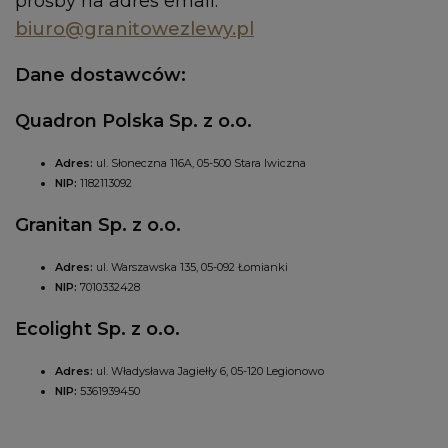
prośby na adres email:
biuro@granitowezlewy.pl
Dane dostawców:
Quadron Polska Sp. z o.o.
Adres:
ul. Słoneczna 116A, 05-500 Stara Iwiczna
NIP:
1182113092
Granitan Sp. z o.o.
Adres:
ul. Warszawska 135, 05-092 Łomianki
NIP:
7010332428
Ecolight Sp. z o.o.
Adres:
ul. Władysława Jagiełły 6, 05-120 Legionowo
NIP:
5361939450