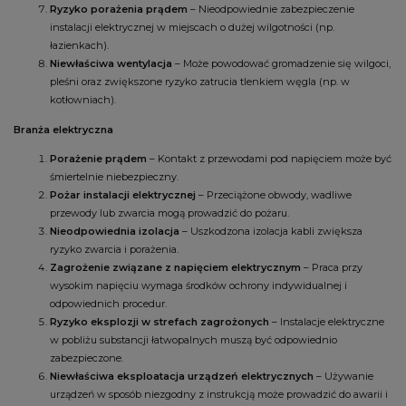
Ryzyko porażenia prądem
– Nieodpowiednie zabezpieczenie
instalacji elektrycznej w miejscach o dużej wilgotności (np.
łazienkach).
Niewłaściwa wentylacja
– Może powodować gromadzenie się wilgoci,
pleśni oraz zwiększone ryzyko zatrucia tlenkiem węgla (np. w
kotłowniach).
Branża elektryczna
Porażenie prądem
– Kontakt z przewodami pod napięciem może być
śmiertelnie niebezpieczny.
Pożar instalacji elektrycznej
– Przeciążone obwody, wadliwe
przewody lub zwarcia mogą prowadzić do pożaru.
Nieodpowiednia izolacja
– Uszkodzona izolacja kabli zwiększa
ryzyko zwarcia i porażenia.
Zagrożenie związane z napięciem elektrycznym
– Praca przy
wysokim napięciu wymaga środków ochrony indywidualnej i
odpowiednich procedur.
Ryzyko eksplozji w strefach zagrożonych
– Instalacje elektryczne
w pobliżu substancji łatwopalnych muszą być odpowiednio
zabezpieczone.
Niewłaściwa eksploatacja urządzeń elektrycznych
– Używanie
urządzeń w sposób niezgodny z instrukcją może prowadzić do awarii i