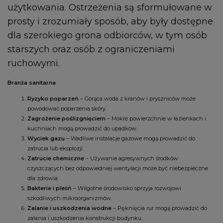
użytkowania. Ostrzeżenia są sformułowane w
prosty i zrozumiały sposób, aby były dostępne
dla szerokiego grona odbiorców, w tym osób
starszych oraz osób z ograniczeniami
ruchowymi.
Branża sanitarna
Ryzyko poparzeń
– Gorąca woda z kranów i pryszniców może
powodować poparzenia skóry.
Zagrożenie poślizgnięciem
– Mokre powierzchnie w łazienkach i
kuchniach mogą prowadzić do upadków.
Wyciek gazu
– Wadliwe instalacje gazowe mogą prowadzić do
zatrucia lub eksplozji.
Zatrucie chemiczne
– Używanie agresywnych środków
czyszczących bez odpowiedniej wentylacji może być niebezpieczne
dla zdrowia.
Bakterie i pleśń
– Wilgotne środowisko sprzyja rozwojowi
szkodliwych mikroorganizmów.
Zalanie i uszkodzenia wodne
– Pęknięcia rur mogą prowadzić do
zalania i uszkodzenia konstrukcji budynku.