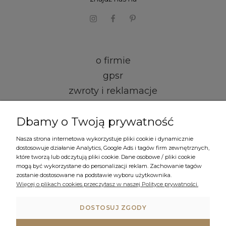
o firmie
gpsr
zwroty i reklamacje
kontakt i dane firmy
Dbamy o Twoją prywatność
regulamin
Nasza strona internetowa wykorzystuje pliki cookie i dynamicznie
dostosowuje działanie Analytics, Google Ads i tagów firm zewnętrznych,
które tworzą lub odczytują pliki cookie. Dane osobowe / pliki cookie
formy płatności
mogą być wykorzystane do personalizacji reklam. Zachowanie tagów
czas i koszty dostawy
zostanie dostosowane na podstawie wyboru użytkownika.
Więcej o plikach cookies przeczytasz w naszej Polityce prywatności.
polityka prywatności
ustawienia plików cookies
DOSTOSUJ ZGODY