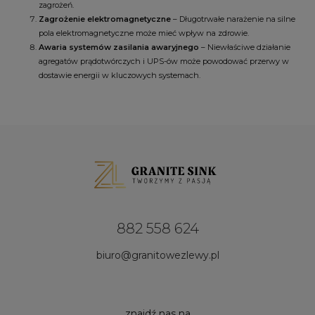
zagrożeń.
Zagrożenie elektromagnetyczne
– Długotrwałe narażenie na silne
pola elektromagnetyczne może mieć wpływ na zdrowie.
Awaria systemów zasilania awaryjnego
– Niewłaściwe działanie
agregatów prądotwórczych i UPS-ów może powodować przerwy w
dostawie energii w kluczowych systemach.
882 558 624
biuro@granitowezlewy.pl
znajdź nas na