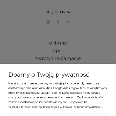
znajdź nas na
o firmie
gpsr
zwroty i reklamacje
kontakt i dane firmy
Dbamy o Twoją prywatność
regulamin
Nasza strona internetowa wykorzystuje pliki cookie i dynamicznie
dostosowuje działanie Analytics, Google Ads i tagów firm zewnętrznych,
formy płatności
które tworzą lub odczytują pliki cookie. Dane osobowe / pliki cookie
mogą być wykorzystane do personalizacji reklam. Zachowanie tagów
czas i koszty dostawy
zostanie dostosowane na podstawie wyboru użytkownika.
Więcej o plikach cookies przeczytasz w naszej Polityce prywatności.
polityka prywatności