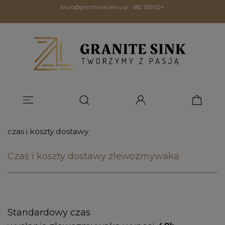
biuro@granitowezlewy.pl
·
882 558 624
czas i koszty dostawy
Czas i koszty dostawy zlewozmywaka
Standardowy czas