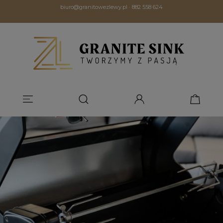
biuro@granitowezlewy.pl
·
882 558 624