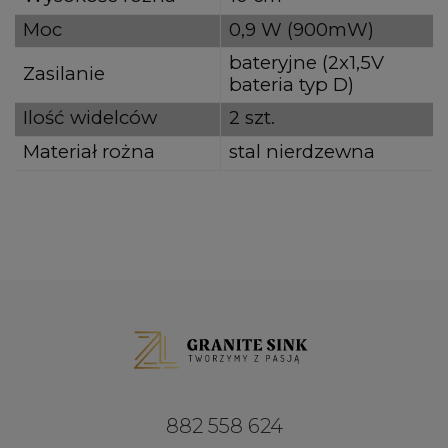
Moc
0,9 W (900mW)
bateryjne (2x1,5V
Zasilanie
bateria typ D)
Ilość widelców
2 szt.
Materiał rożna
stal nierdzewna
882 558 624