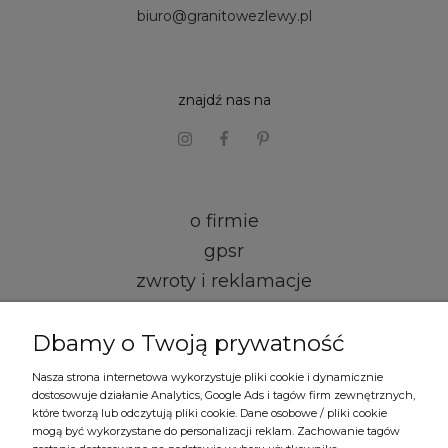
biuro@granitowezlewy.pl
znajdź nas na
o firmie
gpsr
zwroty i reklamacje
kontakt i dane firmy
Dbamy o Twoją prywatność
regulamin
Nasza strona internetowa wykorzystuje pliki cookie i dynamicznie
dostosowuje działanie Analytics, Google Ads i tagów firm zewnętrznych,
formy płatności
które tworzą lub odczytują pliki cookie. Dane osobowe / pliki cookie
mogą być wykorzystane do personalizacji reklam. Zachowanie tagów
czas i koszty dostawy