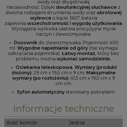
wody oraz długotrwałą
niezawodność. Dzięki
dwufunkcyjnej słuchawce
z
dwoma rodzajami strumienia wody oraz
obrotowej
wylewce
o kącie 360°, bateria
zapewnia
wszechstronność i wygodę użytkowania
.
Wyciągana wylewka ułatwia precyzyjne mycie
naczyń i zlewozmywaka.
●
Dozownik
do zlewozmywaka. Pojemność 400
ml.
Wygodne napełnianie od góry
(nie wymaga
odkręcania pojemnika).
Łatwy montaż
, który bez
problemu można
wykonać samodzielnie.
●
Ociekarka teleskopowa. Wymiary (produkt
złożony):
29 cm x 19,5 cm x 9 cm.
Maksymalne
wymiary (po rozłożeniu):
41,5 cm x 19,5 cm x 9
cm cm.
●
Syfon automatyczny
sterowany pokrętłem.
Informacje techniczne
Ilość komór
Jedna