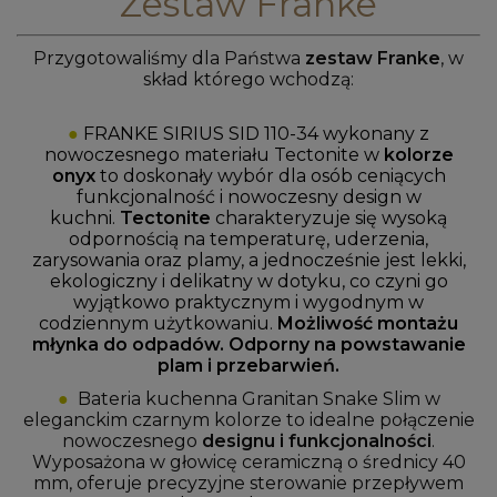
Zestaw Franke
P
rzygotowaliśmy dla Państwa
zestaw Franke
, w
skład którego wchodzą:
●
FRANKE SIRIUS SID 110-34 wykonany z
nowoczesnego materiału Tectonite w
kolorze
onyx
to doskonały wybór dla osób ceniących
funkcjonalność i nowoczesny design w
kuchni.
Tectonite
charakteryzuje się wysoką
odpornością na temperaturę, uderzenia,
zarysowania oraz plamy, a jednocześnie jest lekki,
ekologiczny i delikatny w dotyku, co czyni go
wyjątkowo praktycznym i wygodnym w
codziennym użytkowaniu.
Możliwość montażu
młynka do odpadów. O
dporny na powstawanie
plam i przebarwień.
●
Bateria kuchenna Granitan Snake Slim w
eleganckim czarnym kolorze to idealne połączenie
nowoczesnego
designu i funkcjonalności
.
Wyposażona w głowicę ceramiczną o średnicy 40
mm, oferuje precyzyjne sterowanie przepływem