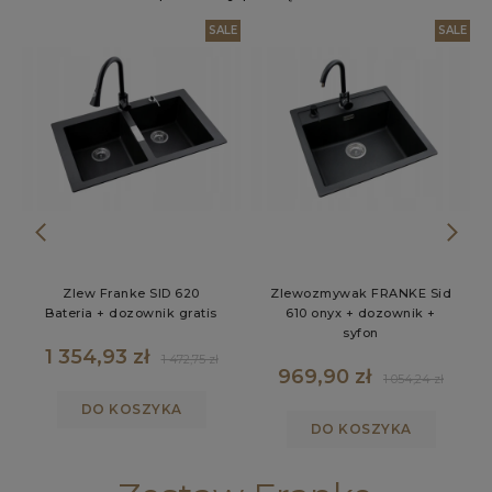
LE
SALE
SALE
Zlew Franke SID 620
Zlewozmywak FRANKE Sid
Bateria + dozownik gratis
610 onyx + dozownik +
syfon
1 354,93 zł
1 472,75 zł
969,90 zł
1 054,24 zł
DO KOSZYKA
DO KOSZYKA