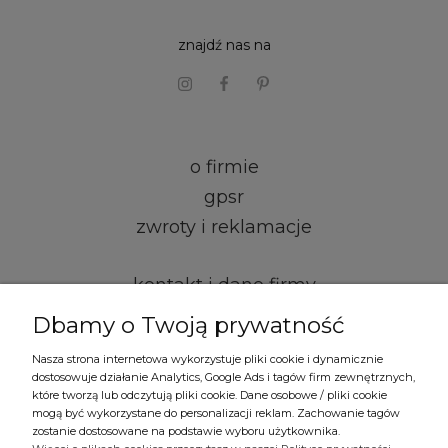
znajdź nas na
o firmie
gpsr
zwroty i reklamacje
kontakt i dane firmy
regulamin
Dbamy o Twoją prywatność
formy płatności
Nasza strona internetowa wykorzystuje pliki cookie i dynamicznie
dostosowuje działanie Analytics, Google Ads i tagów firm zewnętrznych,
czas i koszty dostawy
które tworzą lub odczytują pliki cookie. Dane osobowe / pliki cookie
mogą być wykorzystane do personalizacji reklam. Zachowanie tagów
polityka prywatności
zostanie dostosowane na podstawie wyboru użytkownika.