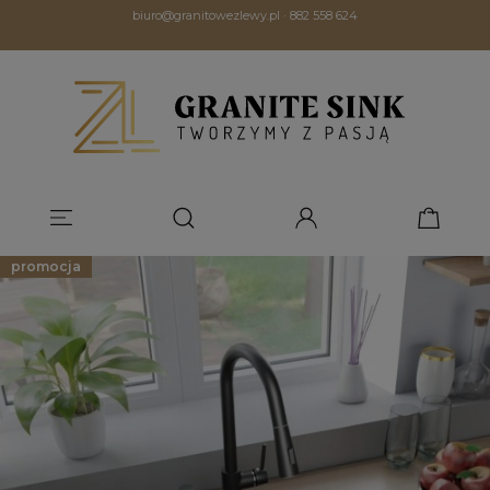
biuro@granitowezlewy.pl
·
882 558 624
promocja