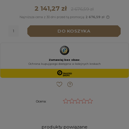
2 141,27 zł
2 676,59 zł
Najniższa cena z 30 dni przed tą promocją:
2 676,59 zł
Jeżeli p
niż 30 dn
DO KOSZYKA
cena od 
pojawił s
Ocena:
produkty powiązane