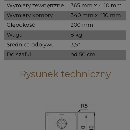
Wymiary zewnętrzne
365 mm x 440 mm
Wymiary komory
340 mm x 410 mm
Głębokość
200 mm
Waga
8 kg
Średnica odpływu
3,5"
Do szafki
od 50 cm
Rysunek techniczny