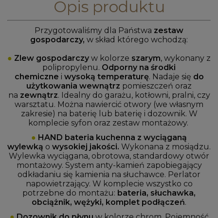
Opis produktu
Przygotowaliśmy dla Państwa
zestaw
gospodarczy,
w skład którego wchodzą:
●
Zlew gospodarczy
w kolorze
szarym
, wykonany z
polipropylenu.
Odporny na środki
chemiczne
i
wysoką temperaturę
. Nadaje się
do
użytkowania wewnątrz
pomieszczeń oraz
na
zewnątrz
. Idealny do garażu, kotłowni, pralni, czy
warsztatu. Można nawiercić otwory (we własnym
zakresie) na baterię lub baterię i dozownik. W
komplecie syfon oraz zestaw montażowy.
●
HAND bateria kuchenna z wyciąganą
wylewką
o
wysokiej jakości.
Wykonana z mosiądzu.
Wylewka wyciągana,
obrotowa, standardowy otwór
montażowy. System anty-kamień zapobiegający
odkładaniu się kamienia na słuchawce. Perlator
napowietrzający.
W komplecie wszystko co
potrzebne do montażu:
bateria, słuchawka,
obciążnik, wężyki, komplet podłączeń
.
●
Dozownik do płynu
w kolorze chrom. Pojemność