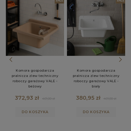
LE
W
SALE
SALE
Komora gospodarcza
Komora gospodarcza
pralnicza zlew techniczny
pralnicza zlew techniczny
roboczy garażowy VALE -
roboczy garażowy VALE -
beżowy
biały
372,93 zł
380,95 zł
401,00 zł
401,00 zł
DO KOSZYKA
DO KOSZYKA