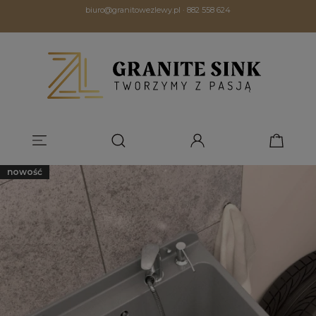
biuro@granitowezlewy.pl
·
882 558 624
nowość