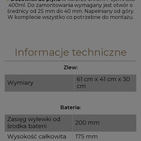
400ml. Do zamontowania wymagany jest otwór o
średnicy od 25 mm do 40 mm. Napełniany od góry.
W komplecie wszystko co potrzebne do montażu.
Informacje techniczne
Zlew:
61 cm x 41 cm x 30
Wymiary
cm
Bateria:
Zasięg wylewki od
200 mm
środka baterii
Wysokość całkowita
175 mm