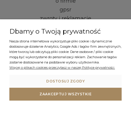
o firmie
gpsr
zwroty i reklamacje
Dbamy o Twoją prywatność
kontakt i dane firmy
Nasza strona internetowa wykorzystuje pliki cookie i dynamicznie
regulamin
dostosowuje działanie Analytics, Google Ads i tagów firm zewnętrznych,
które tworzą lub odczytują pliki cookie. Dane osobowe / pliki cookie
formy płatności
mogą być wykorzystane do personalizacji reklam. Zachowanie tagów
zostanie dostosowane na podstawie wyboru użytkownika.
czas i koszty dostawy
Więcej o plikach cookies przeczytasz w naszej Polityce prywatności.
polityka prywatności
DOSTOSUJ ZGODY
ustawienia plików cookies
ZAAKCEPTUJ WSZYSTKIE
© COPYRIGHT 2023 GRANITOWEZLEWY.PL
POKAŻ PEŁNĄ WERSJĘ STRONY