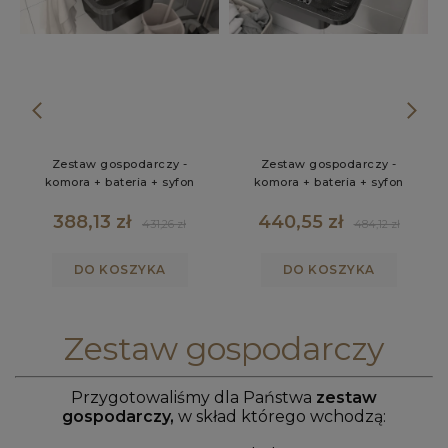
Zestaw gospodarczy -
Zestaw gospodarczy -
Zes
komora + bateria + syfon
komora + bateria + syfon
komor
388,13 zł
440,55 zł
40
431,26 zł
484,12 zł
DO KOSZYKA
DO KOSZYKA
Zestaw gospodarczy
Przygotowaliśmy dla Państwa
zestaw
gospodarczy,
w skład którego wchodzą: