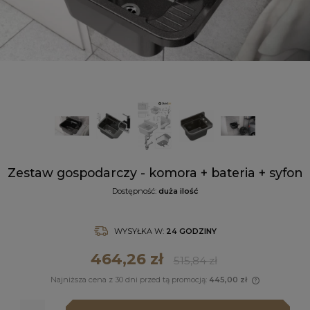
Zestaw gospodarczy - komora + bateria + syfon
Dostępność:
duża ilość
WYSYŁKA W:
24 GODZINY
464,26 zł
515,84 zł
Najniższa cena z 30 dni przed tą promocją:
445,00 zł
Jeżeli pr
niż 30 dni