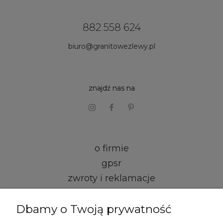
882 558 624
biuro@granitowezlewy.pl
znajdź nas na
o firmie
gpsr
zwroty i reklamacje
kontakt i dane firmy
Dbamy o Twoją prywatność
regulamin