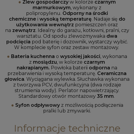
●
Zlew gospodarczy
w kolorze
czarnym
marmurkowym
, wykonany z
polipropylenu.
Odporny na środki
chemiczne
i
wysoką temperaturę
. Nadaje się
do
użytkowania wewnątrz
pomieszczeń oraz
na
zewnątrz
. Idealny do garażu, kotłowni, pralni, czy
warsztatu. Od spodu zlewozmywaka
dwa
podcięcia
pod baterię i dozownik, wystarczy wybić.
W komplecie syfon oraz zestaw montażowy.
●
B
ateria kuchenna
o
wysokiej jakości
, wykonana
z
mosiądzu
, w kolorze
czarnym
nakrapianym.
Powłoka
baterii
odporna
na
przebarwienia i wysoką temperaturę.
Ceramiczna
głowica
. Wyciągana wylewka. Słuchawka wykonana
z tworzywa PCV, dwufunkcyjna (dwa rodzaje
strumienia wody). Perlator napowietrzający.
Standardowy otwór montażowy
35 mm
.
●
Syfon odpływowy
z możliwością podłączenia
pralki lub zmywarki.
Informacje techniczne