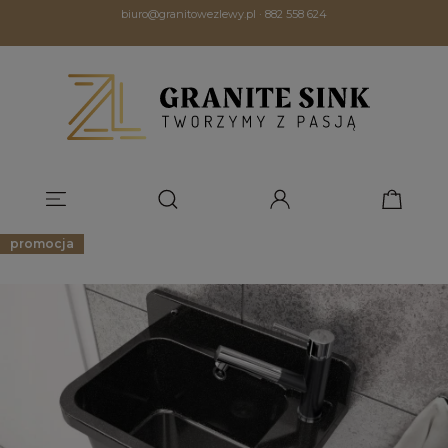
biuro@granitowezlewy.pl
·
882 558 624
promocja