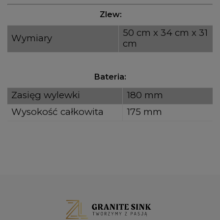
Zlew:
50 cm x 34 cm x 31
Wymiary
cm
Bateria:
Zasięg wylewki
180 mm
Wysokość całkowita
175 mm