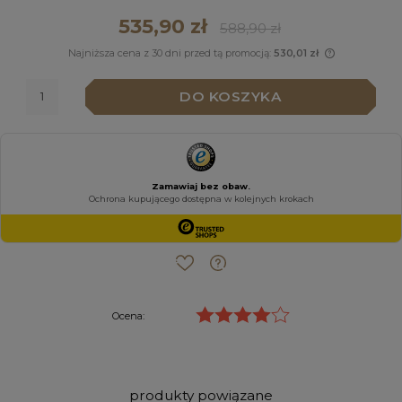
535,90 zł
588,90 zł
Najniższa cena z 30 dni przed tą promocją:
530,01 zł
Jeżeli pr
niż 30 dni
DO KOSZYKA
cena od m
pojawił si
Ocena:
produkty powiązane