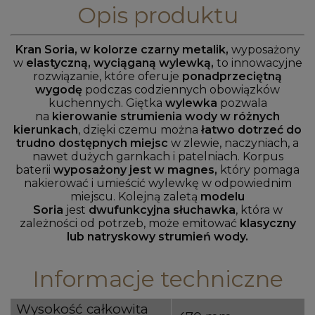
Opis produktu
Kran Soria, w kolorze czarny metalik,
wyposażony
w
elastyczną, wyciąganą wylewką,
to innowacyjne
rozwiązanie, które oferuje
ponadprzeciętną
wygodę
podczas codziennych obowiązków
kuchennych. Giętka
wylewka
pozwala
na
kierowanie strumienia wody w różnych
kierunkach
, dzięki czemu można
łatwo dotrzeć do
trudno dostępnych miejsc
w zlewie, naczyniach, a
nawet dużych garnkach i patelniach. Korpus
baterii
wyposażony jest w magnes,
który pomaga
nakierować i umieścić wylewkę w odpowiednim
miejscu. Kolejną zaletą
modelu
Soria
jest
dwufunkcyjna słuchawka
, która w
zależności od potrzeb, może emitować
klasyczny
lub natryskowy strumień wody.
Informacje techniczne
Wysokość całkowita