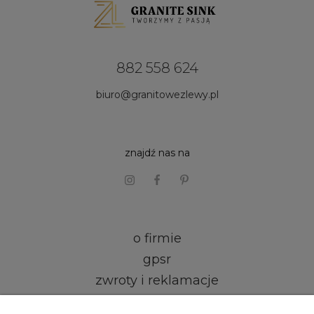
882 558 624
biuro@granitowezlewy.pl
znajdź nas na
o firmie
gpsr
zwroty i reklamacje