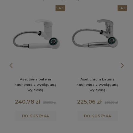
LE
SALE
SALE
Aset biała bateria
Aset chrom bateria
kuchenna z wyciąganą
kuchenna z wyciąganą
wylewką
wylewką
240,78 zł
225,06 zł
258,90 zł
236,90 zł
DO KOSZYKA
DO KOSZYKA