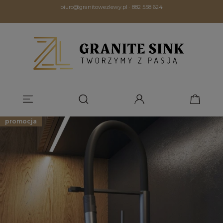
biuro@granitowezlewy.pl
·
882 558 624
promocja