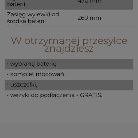
470 mm
baterii
Zasięg wylewki od
260 mm
środka baterii
W otrzymanej przesyłce
znajdziesz
• wybraną baterię,
• komplet mocowań,
• uszczelki,
• wężyki do podłączenia - GRATIS.