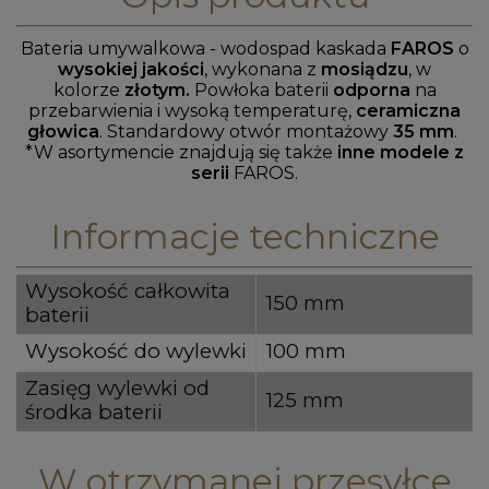
Bateria umywalkowa - wodospad kaskada
FAROS
o
wysokiej jakości
, wykonana z
mosiądzu
, w
kolorze
złotym.
Powłoka
baterii
odporna
na
przebarwienia i wysoką temperaturę,
ceramiczna
głowica
. Standardowy otwór montażowy
35 mm
.
*W asortymencie znajdują się także
inne modele z
serii
FAROS.
Informacje techniczne
Wysokość całkowita
150 mm
baterii
Wysokość do wylewki
100 mm
Zasięg wylewki od
125 mm
środka baterii
W otrzymanej przesyłce