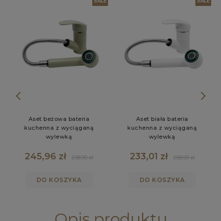
W
SALE
SALE
Aset beżowa bateria
Aset biała bateria
kuchenna z wyciąganą
kuchenna z wyciąganą
wylewką
wylewką
245,96 zł
233,01 zł
258,90 zł
258,90 zł
DO KOSZYKA
DO KOSZYKA
Opis produktu