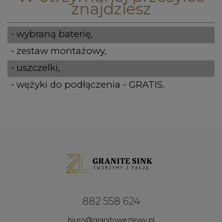
znajdziesz
• wybraną baterię,
• zestaw montażowy,
• uszczelki,
• wężyki do podłączenia - GRATIS.
882 558 624
biuro@granitowezlewy.pl