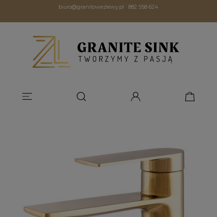
biuro@granitowezlewy.pl
·
882 558 624