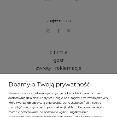
znajdź nas na
o firmie
gpsr
zwroty i reklamacje
kontakt i dane firmy
Dbamy o Twoją prywatność
regulamin
Nasza strona internetowa wykorzystuje pliki cookie i dynamicznie
dostosowuje działanie Analytics, Google Ads i tagów firm zewnętrznych,
formy płatności
które tworzą lub odczytują pliki cookie. Dane osobowe / pliki cookie
mogą być wykorzystane do personalizacji reklam. Zachowanie tagów
czas i koszty dostawy
zostanie dostosowane na podstawie wyboru użytkownika.
Więcej o plikach cookies przeczytasz w naszej Polityce prywatności.