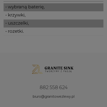
• wybraną baterię,
• krzywki,
• uszczelki,
• rozetki.
882 558 624
biuro@granitowezlewy.pl