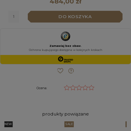
484,00 zł
DO KOSZYKA
Ocena:
produkty powiązane
W
SALE
SALE