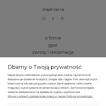
znajdź nas na
o firmie
gpsr
zwroty i reklamacje
kontakt i dane firmy
Dbamy o Twoją prywatność
regulamin
Nasza strona internetowa wykorzystuje pliki cookie i dynamicznie
dostosowuje działanie Analytics, Google Ads i tagów firm zewnętrznych,
formy płatności
które tworzą lub odczytują pliki cookie. Dane osobowe / pliki cookie
mogą być wykorzystane do personalizacji reklam. Zachowanie tagów
czas i koszty dostawy
zostanie dostosowane na podstawie wyboru użytkownika.
Więcej o plikach cookies przeczytasz w naszej Polityce prywatności.
polityka prywatności
ustawienia plików cookies