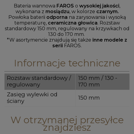
Bateria wannowa
FAROS
o
wysokiej jakości
,
wykonana z
mosiądzu
, w kolorze
czarnym.
Powłoka
baterii
odporna
na zarysowania i wysoką
temperaturę,
ceramiczna głowica
. Rozstaw
standardowy 150 mm, regulowany na krzywkach od
130 do 170 mm.
*W asortymencie znajdują się także
inne modele z
serii
FAROS.
Informacje techniczne
Rozstaw standardowy /
150 mm / 130 -
regulowany
170 mm
Zasięg wylewki od
150 mm
ściany
W otrzymanej przesyłce
znajdziesz