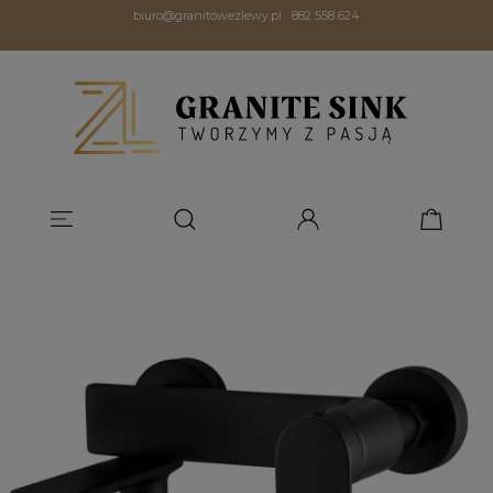
biuro@granitowezlewy.pl
·
882 558 624