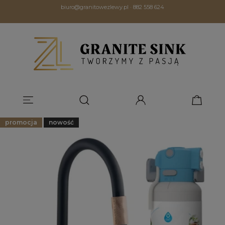
biuro@granitowezlewy.pl
·
882 558 624
promocja
nowość