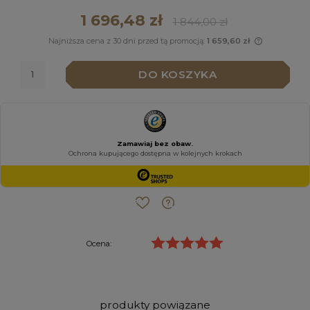
1 696,48 zł
1 844,00 zł
Najniższa cena z 30 dni przed tą promocją:
1 659,60 zł
Jeżeli pr
niż 30 dn
DO KOSZYKA
cena od 
pojawił s
Ocena:
produkty powiązane