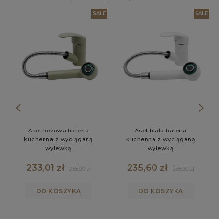
W
SALE
SALE
Aset beżowa bateria
Aset biała bateria
kuchenna z wyciąganą
kuchenna z wyciąganą
wylewką
wylewką
233,01 zł
235,60 zł
258,90 zł
258,90 zł
DO KOSZYKA
DO KOSZYKA