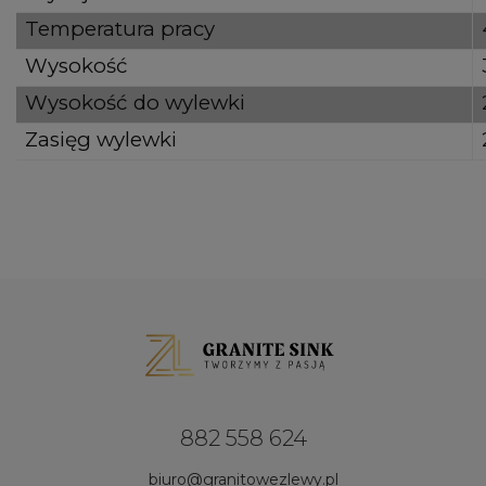
Temperatura pracy
Wysokość
Wysokość do wylewki
Zasięg wylewki
882 558 624
biuro@granitowezlewy.pl