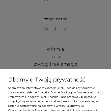
znajdź nas na
o firmie
gpsr
zwroty i reklamacje
kontakt i dane firmy
Dbamy o Twoją prywatność
regulamin
Nasza strona internetowa wykorzystuje pliki cookie i dynamicznie
dostosowuje działanie Analytics, Google Ads i tagów firm zewnętrznych,
formy płatności
które tworzą lub odczytują pliki cookie. Dane osobowe / pliki cookie
mogą być wykorzystane do personalizacji reklam. Zachowanie tagów
czas i koszty dostawy
zostanie dostosowane na podstawie wyboru użytkownika.
Więcej o plikach cookies przeczytasz w naszej Polityce prywatności.