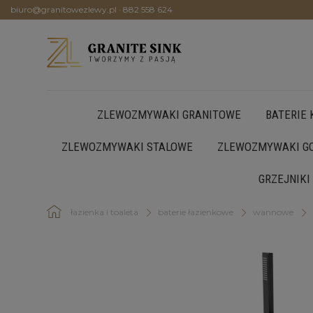
biuro@granitowezlewy.pl
·
882 558 624
ZLEWOZMYWAKI GRANITOWE
BATERIE
ZLEWOZMYWAKI STALOWE
ZLEWOZMYWAKI GO
GRZEJNIKI
łazienka i toaleta
baterie łazienkowe
wannowe