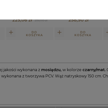
Aset chrom bateria
Aset czarna bateria
kuchenna z wyciąganą
kuchenna z wyciąganą
wylewką
wylewką
225,06 zł
258,90 zł
236,90 zł
DO
DO
KOSZYKA
KOSZYKA
j jakości wykonana z
mosiądzu,
w
kolorze
czarny/mat.
C
a wykonana z tworzywa PCV. Wąż natryskowy 150 cm. 