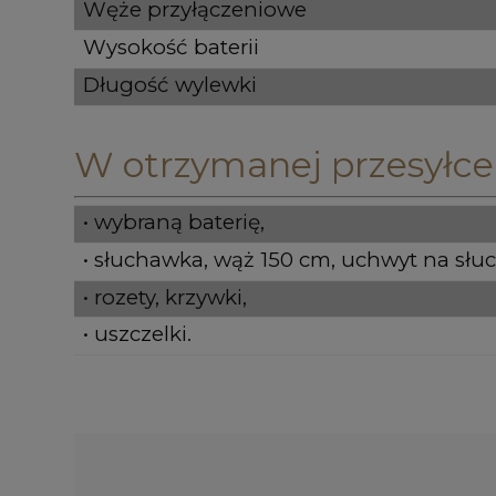
Węże przyłączeniowe
Wysokość baterii
Długość wylewki
W otrzymanej przesyłce
• wybraną baterię,
• słuchawka, wąż 150 cm, uchwyt na słu
• rozety, krzywki,
• uszczelki.