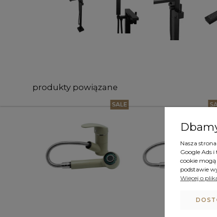
produkty powiązane
NEW
SALE
S
Dbamy
Nasza strona 
Google Ads i
cookie mogą 
podstawie w
Więcej o plik
DOST