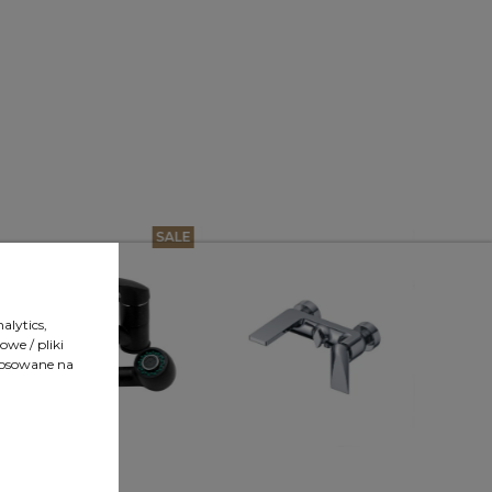
SALE
alytics,
we / pliki
tosowane na