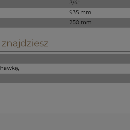
3/4"
935 mm
250 mm
 znajdziesz
chawkę,