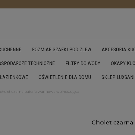
 KUCHENNE
ROZMIAR SZAFKI POD ZLEW
AKCESORIA KU
SPODARCZE TECHNICZNE
FILTRY DO WODY
OKAPY KU
 ŁAZIENKOWE
OŚWIETLENIE DLA DOMU
SKLEP LUXSANI
cholet czarna bateria wannowa wolnostojąca
Cholet czarna