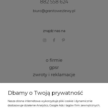
882 558 624
biuro@granitowezlewy.pl
znajdź nas na
o firmie
gpsr
zwroty i reklamacje
kontakt i dane firmy
Dbamy o Twoją prywatność
regulamin
Nasza strona internetowa wykorzystuje pliki cookie i dynamicznie
dostosowuje działanie Analytics, Google Ads i tagów firm zewnętrznych,
formy płatności