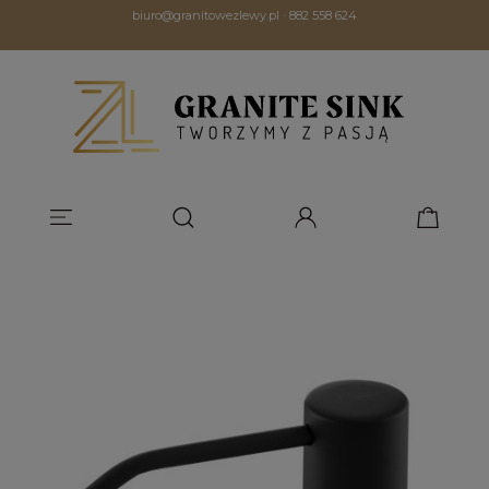
biuro@granitowezlewy.pl
·
882 558 624