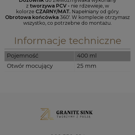
Dozownik
do zlewozmywaka wykonany
z
tworzywa PCV -
nie rdzewieje, w
kolorze
CZARNY/MAT.
Napełniany od góry.
Obrotowa końcówka
360'. W komplecie otrzymasz
wszystko, co potrzebne do montażu.
Informacje techniczne
Pojemność
400 ml
Otwór mocujący
25 mm