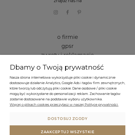
znajdź nas na
o firmie
gpsr
zwroty i reklamacje
Dbamy o Twoją prywatność
kontakt i dane firmy
Nasza strona internetowa wykorzystuje pliki cookie i dynamicznie
regulamin
dostosowuje działanie Analytics, Google Ads i tagów firm zewnętrznych,
które tworzą lub odczytują pliki cookie. Dane osobowe / pliki cookie
mogą być wykorzystane do personalizacji reklam. Zachowanie tagów
formy płatności
zostanie dostosowane na podstawie wyboru użytkownika.
czas i koszty dostawy
Więcej o plikach cookies przeczytasz w naszej Polityce prywatności.
polityka prywatności
DOSTOSUJ ZGODY
ustawienia plików cookies
ZAAKCEPTUJ WSZYSTKIE