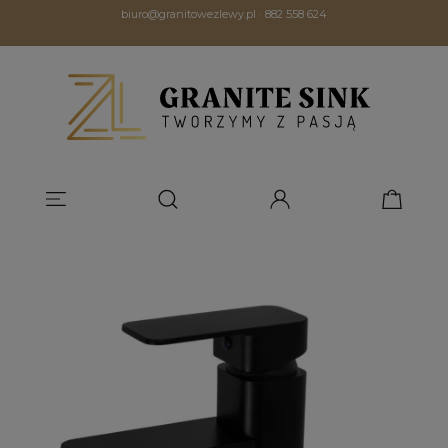
biuro@granitowezlewy.pl
·
882 558 624