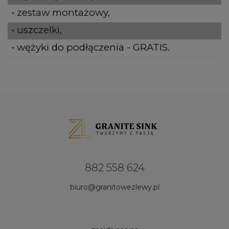
• zestaw montażowy,
• uszczelki,
• wężyki do podłączenia - GRATIS.
882 558 624
biuro@granitowezlewy.pl