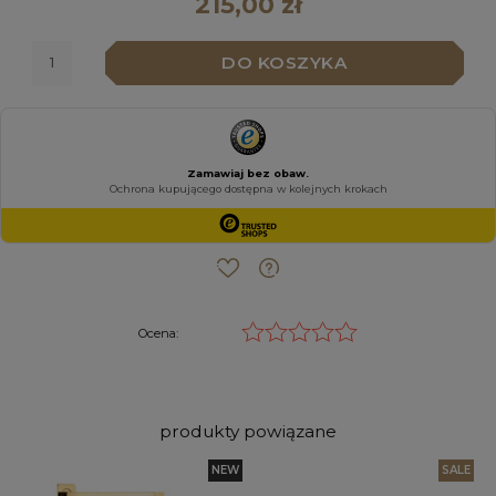
215,00 zł
DO KOSZYKA
Ocena:
produkty powiązane
W
NEW
SALE