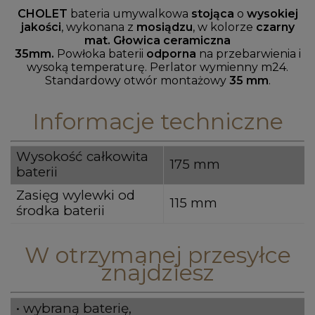
CHOLET
bateria umywalkowa
stojąca
o
wysokiej
jakości
, wykonana z
mosiądzu
, w kolorze
czarny
mat. Głowica ceramiczna
35mm.
Powłoka
baterii
odporna
na przebarwienia i
wysoką temperaturę. Perlator wymienny m24.
Standardowy otwór montażowy
35 mm
.
Informacje techniczne
Wysokość całkowita
175 mm
baterii
Zasięg wylewki od
115 mm
środka baterii
W otrzymanej przesyłce
znajdziesz
• wybraną baterię,