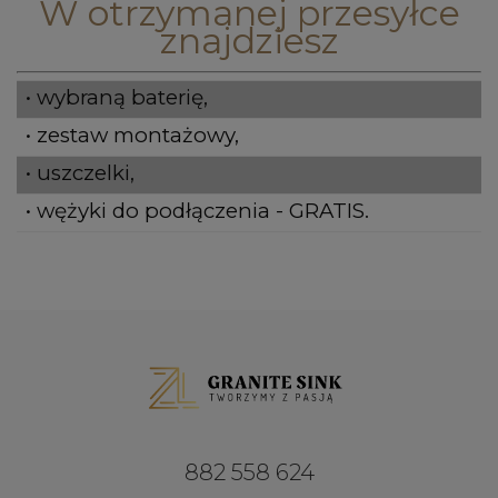
W otrzymanej przesyłce
znajdziesz
• wybraną baterię,
• zestaw montażowy,
• uszczelki,
• wężyki do podłączenia - GRATIS.
882 558 624