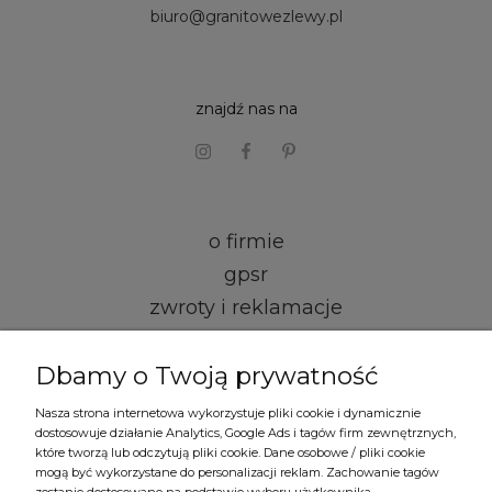
biuro@granitowezlewy.pl
znajdź nas na
o firmie
gpsr
zwroty i reklamacje
kontakt i dane firmy
Dbamy o Twoją prywatność
regulamin
Nasza strona internetowa wykorzystuje pliki cookie i dynamicznie
dostosowuje działanie Analytics, Google Ads i tagów firm zewnętrznych,
formy płatności
które tworzą lub odczytują pliki cookie. Dane osobowe / pliki cookie
mogą być wykorzystane do personalizacji reklam. Zachowanie tagów
czas i koszty dostawy