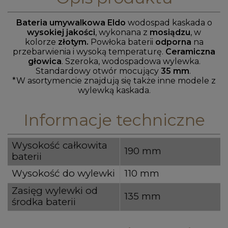
Bateria umywalkowa Eldo
wodospad kaskada
o
wysokiej jakości
, wykonana z
mosiądzu
, w
kolorze
złotym.
Powłoka
baterii
odporna
na
przebarwienia i wysoką temperaturę.
Ceramiczna
głowica
. Szeroka, wodospadowa wylewka.
Standardowy otwór mocujący
35 mm
.
*W asortymencie znajdują się także inne modele z
wylewką kaskada.
Informacje techniczne
Wysokość całkowita
190 mm
baterii
Wysokość do wylewki
110 mm
Zasięg wylewki od
135 mm
środka baterii