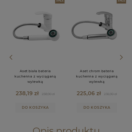
LE
SALE
SALE
Aset biała bateria
Aset chrom bateria
kuchenna z wyciąganą
kuchenna z wyciąganą
wylewką
wylewką
238,19 zł
225,06 zł
258,90 zł
236,90 zł
DO KOSZYKA
DO KOSZYKA
Opis produktu