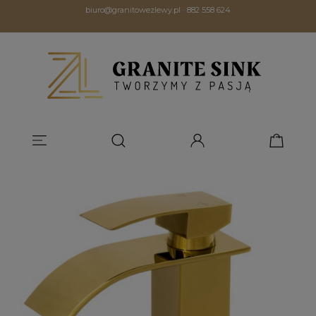
biuro@granitowezlewy.pl
·
882 558 624