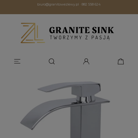
biuro@granitowezlewy.pl
·
882 558 624