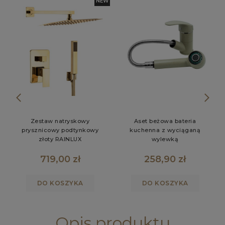
W
NEW
Zestaw natryskowy
Aset beżowa bateria
prysznicowy podtynkowy
kuchenna z wyciąganą
złoty RAINLUX
wylewką
719,00 zł
258,90 zł
DO KOSZYKA
DO KOSZYKA
Opis produktu