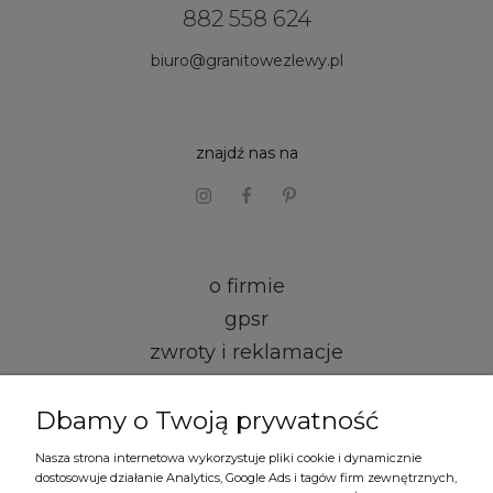
882 558 624
biuro@granitowezlewy.pl
znajdź nas na
o firmie
gpsr
zwroty i reklamacje
kontakt i dane firmy
Dbamy o Twoją prywatność
regulamin
Nasza strona internetowa wykorzystuje pliki cookie i dynamicznie
dostosowuje działanie Analytics, Google Ads i tagów firm zewnętrznych,