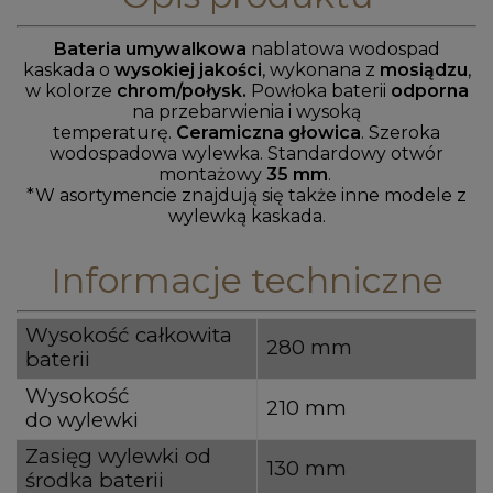
Bateria umywalkowa
nablatowa wodospad
kaskada o
wysokiej jakości
, wykonana z
mosiądzu
,
w kolorze
chrom/połysk.
Powłoka
baterii
odporna
na przebarwienia i wysoką
temperaturę.
Ceramiczna głowica
. Szeroka
wodospadowa wylewka. Standardowy otwór
montażowy
35 mm
.
*W asortymencie znajdują się także inne modele z
wylewką kaskada.
Informacje techniczne
Wysokość całkowita
280 mm
baterii
Wysokość
210 mm
do wylewki
Zasięg wylewki od
130 mm
środka baterii