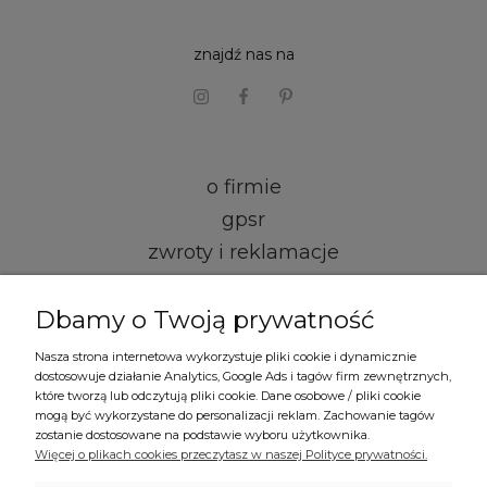
znajdź nas na
o firmie
gpsr
zwroty i reklamacje
kontakt i dane firmy
Dbamy o Twoją prywatność
regulamin
Nasza strona internetowa wykorzystuje pliki cookie i dynamicznie
dostosowuje działanie Analytics, Google Ads i tagów firm zewnętrznych,
formy płatności
które tworzą lub odczytują pliki cookie. Dane osobowe / pliki cookie
mogą być wykorzystane do personalizacji reklam. Zachowanie tagów
czas i koszty dostawy
zostanie dostosowane na podstawie wyboru użytkownika.
Więcej o plikach cookies przeczytasz w naszej Polityce prywatności.
polityka prywatności