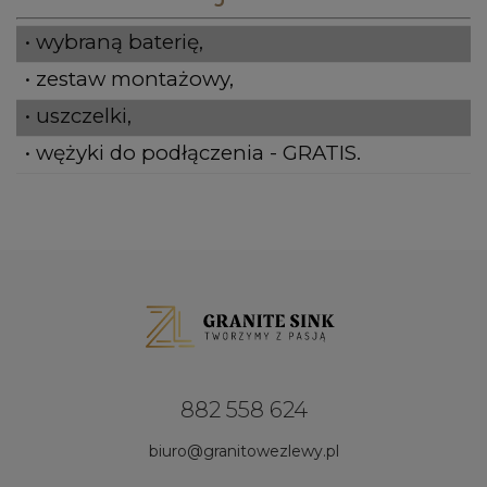
• wybraną baterię,
• zestaw montażowy,
• uszczelki,
• wężyki do podłączenia - GRATIS.
882 558 624
biuro@granitowezlewy.pl