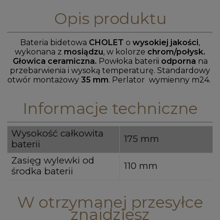
Opis produktu
Bateria bidetowa
CHOLET
o
wysokiej jakości
,
wykonana z
mosiądzu
, w kolorze
chrom/połysk.
Głowica ceramiczna.
Powłoka
baterii
odporna
na
przebarwienia i wysoką temperaturę. Standardowy
otwór montażowy
35 mm
. Perlator wymienny m24.
Informacje techniczne
Wysokość całkowita
175 mm
baterii
Zasięg wylewki od
110 mm
środka baterii
W otrzymanej przesyłce
znajdziesz