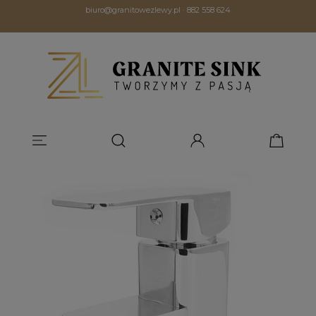
biuro@granitowezlewy.pl
·
882 558 624