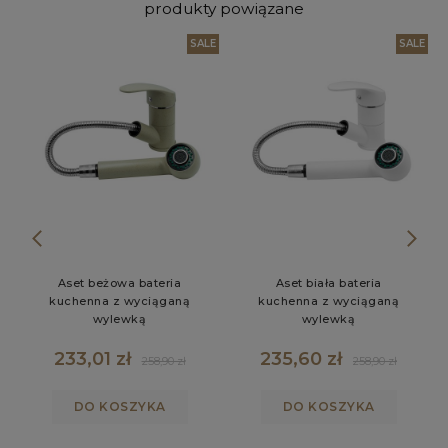
produkty powiązane
W
SALE
SALE
Aset beżowa bateria
Aset biała bateria
kuchenna z wyciąganą
kuchenna z wyciąganą
wylewką
wylewką
233,01 zł
235,60 zł
258,90 zł
258,90 zł
DO KOSZYKA
DO KOSZYKA