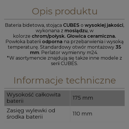
Opis produktu
Bateria bidetowa, stojąca
CUBES
o
wysokiej jakości
,
wykonana z
mosiądzu
, w
kolorze
chrom/połysk. Głowica ceramiczna.
Powłoka
baterii
odporna
na przebarwienia i wysoką
temperaturę. Standardowy otwór montażowy
35
mm
. Perlator wymienny m24.
*W asortymencie znajdują się także inne modele z
serii CUBES.
Informacje techniczne
Wysokość całkowita
175 mm
baterii
Zasięg wylewki od
110 mm
środka baterii