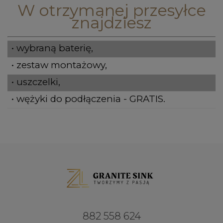
W otrzymanej przesyłce
znajdziesz
• wybraną baterię,
• zestaw montażowy,
• uszczelki,
• wężyki do podłączenia - GRATIS.
882 558 624