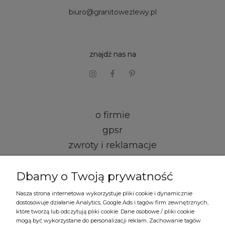
biuro@granitowezlewy.pl
znajdź nas na
o firmie
gpsr
zwroty i reklamacje
kontakt i dane firmy
Dbamy o Twoją prywatność
regulamin
Nasza strona internetowa wykorzystuje pliki cookie i dynamicznie
dostosowuje działanie Analytics, Google Ads i tagów firm zewnętrznych,
formy płatności
które tworzą lub odczytują pliki cookie. Dane osobowe / pliki cookie
mogą być wykorzystane do personalizacji reklam. Zachowanie tagów