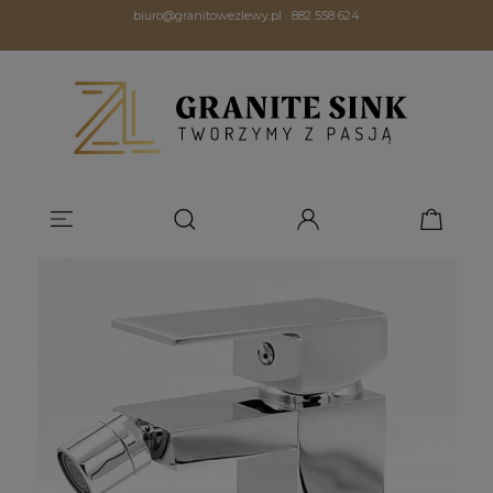
biuro@granitowezlewy.pl
·
882 558 624